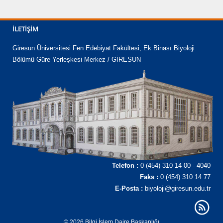
İLETIŞIM
Giresun Üniversitesi Fen Edebiyat Fakültesi, Ek Binası Biyoloji
Bölümü Güre Yerleşkesi Merkez / GİRESUN
Telefon :
0 (454) 310 14 00 - 4040
Faks :
0 (454) 310 14 77
E-Posta :
biyoloji@giresun.edu.tr
© 2026 Bilgi İşlem Daire Başkanlığı